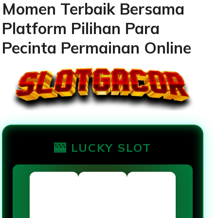
Momen Terbaik Bersama
Platform Pilihan Para
Pecinta Permainan Online
🎰 LUCKY SLOT