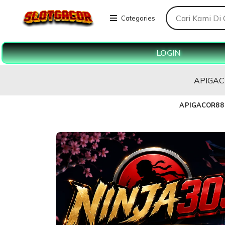
Skip
Search
APIGACOR88
to
Categories
for
Content
items
or
shops
LOGIN
APIGA
APIGACOR88