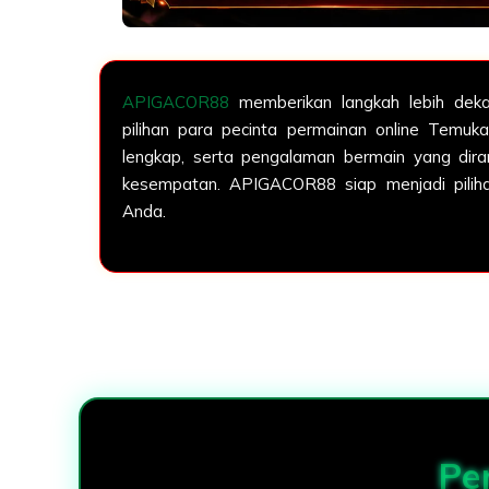
APIGACOR88
memberikan langkah lebih dek
pilihan para pecinta permainan online Temuka
lengkap, serta pengalaman bermain yang dir
kesempatan. APIGACOR88 siap menjadi piliha
Anda.
Loading...
Pe