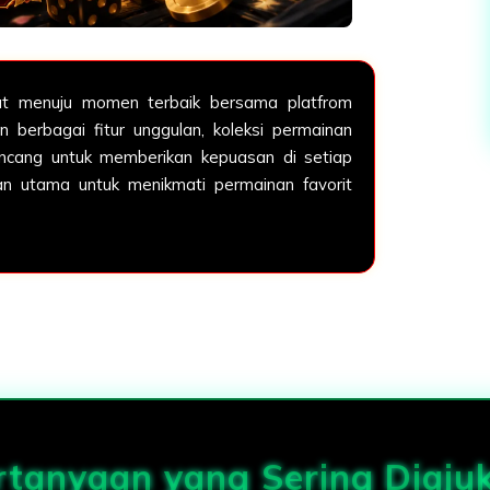
at menuju momen terbaik bersama platfrom
n berbagai fitur unggulan, koleksi permainan
ancang untuk memberikan kepuasan di setiap
n utama untuk menikmati permainan favorit
rtanyaan yang Sering Diaju