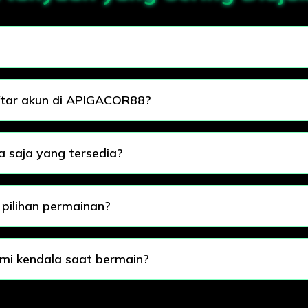
tar akun di APIGACOR88?
saja yang tersedia?
pilihan permainan?
mi kendala saat bermain?