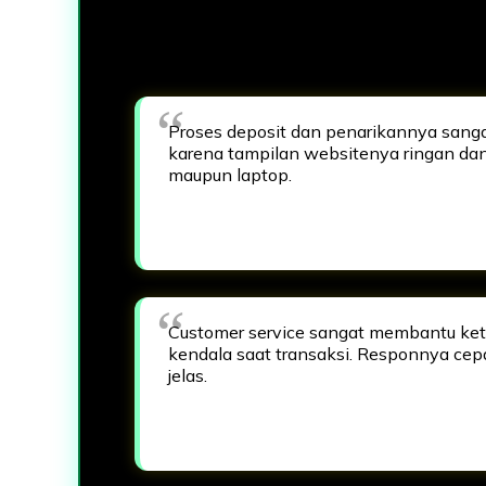
Proses deposit dan penarikannya sanga
karena tampilan websitenya ringan da
maupun laptop.
Customer service sangat membantu ke
kendala saat transaksi. Responnya ce
jelas.